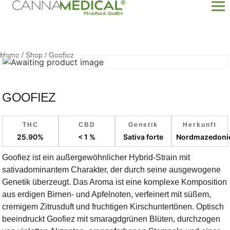
Home
/
Shop
/
Goofiez
GOOFIEZ
THC
CBD
Genetik
Herkunft
25.90%
< 1 %
Sativa forte
Nordmazedoni
Goofiez ist ein außergewöhnlicher Hybrid-Strain mit
sativadominantem Charakter, der durch seine ausgewogene
Genetik überzeugt. Das Aroma ist eine komplexe Komposition
aus erdigen Birnen- und Apfelnoten, verfeinert mit süßem,
cremigem Zitrusduft und fruchtigen Kirschuntertönen. Optisch
beeindruckt Goofiez mit smaragdgrünen Blüten, durchzogen