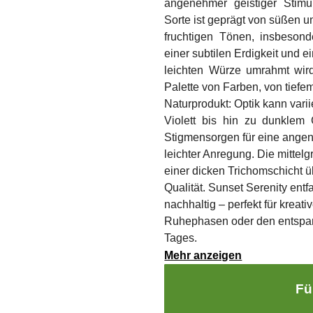
angenehmer geistiger Stimul
Sorte ist geprägt von süßen u
fruchtigen Tönen, insbesond
einer subtilen Erdigkeit und e
leichten Würze umrahmt wird
Palette von Farben, von tiefe
Naturprodukt: Optik kann varii
Violett bis hin zu dunklem 
Stigmensorgen für eine ang
leichter Anregung. Die mittel
einer dicken Trichomschicht 
Qualität. Sunset Serenity entf
nachhaltig – perfekt für kreat
Ruhephasen oder den entspan
Tages.
Mehr anzeigen
Fü