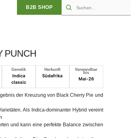
B2B SHOP
Y PUNCH
Genetik
Herkunft
Verwendbar
bis
Indica
Südafrika
Mai-26
classic
rgebnis der Kreuzung von Black Cherry Pie und
rietäten. Als Indica-dominanter Hybrid vereint
n
orten und kann eine perfekte Balance zwischen
d