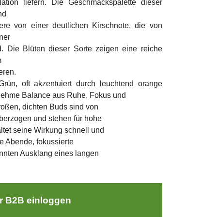
ation liefern. Die Geschmackspalette dieser
nd
ere von einer deutlichen Kirschnote, die von
iner
. Die Blüten dieser Sorte zeigen eine reiche
m
eren.
Grün, oft akzentuiert durch leuchtend orange
enehme Balance aus Ruhe, Fokus und
großen, dichten Buds sind von
überzogen und stehen für hohe
altet seine Wirkung schnell und
ive Abende, fokussierte
nten Ausklang eines langen
r B2B einloggen